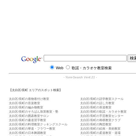
Web
歌謡・カラオケ教室検索
-
Yomi-Search Ver4.21
-
【太白区/長町 エリアのスポット検索】
太白区/長町の着物着付け教室
太白区/長町の語学教室スクール
太白区/長町の音楽教室
太白区/長町の話し方教室
太白区/長町の編み物教室
太白区/長町の茶道教室
太白区/長町のそろばん珠算教室・塾
太白区/長町の歌謡・カラオケ教室
太白区/長町の囲碁教室サロン
太白区/長町の手芸教室センター
太白区/長町の書道習字教室
太白区/長町の将棋教室クラブ
太白区/長町の料理教室クッキングスクール
太白区/長町の陶芸教室
太白区/長町の華道・フラワー教室
太白区/長町の絵画・美術教室
太白区/長町の日本舞踊教室
太白区/長町の柔道教室・道場