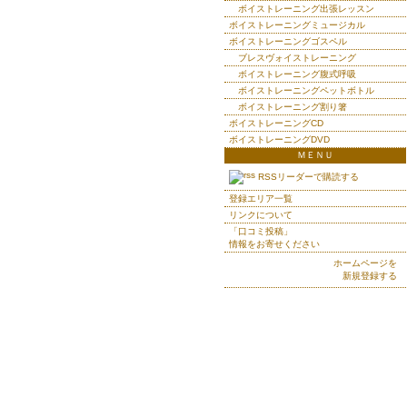
ボイストレーニング出張レッスン
ボイストレーニングミュージカル
ボイストレーニングゴスペル
ブレスヴォイストレーニング
ボイストレーニング腹式呼吸
ボイストレーニングペットボトル
ボイストレーニング割り箸
ボイストレーニングCD
ボイストレーニングDVD
ＭＥＮＵ
RSSリーダーで購読する
登録エリア一覧
リンクについて
「口コミ投稿」
情報をお寄せください
ホームページを
新規登録する