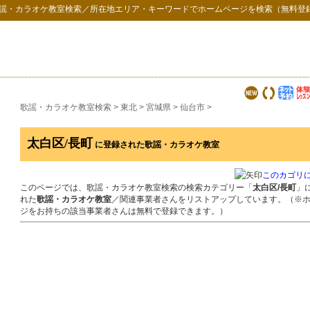
謡・カラオケ教室検索
／所在地エリア・キーワードでホームページを検索（無料登
歌謡・カラオケ教室検索
>
東北
>
宮城県
>
仙台市
>
太白区/長町
に登録された歌謡・カラオケ教室
このカゴリ
このページでは、歌謡・カラオケ教室検索の検索カテゴリー「
太白区/長町
」
れた
歌謡・カラオケ教室
／関連事業者さんをリストアップしています。（※
ジをお持ちの該当事業者さんは無料で登録できます。）