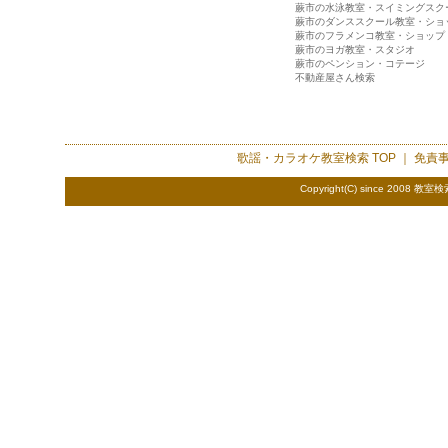
蕨市の水泳教室・スイミングスク
蕨市のダンススクール教室・ショ
蕨市のフラメンコ教室・ショップ
蕨市のヨガ教室・スタジオ
蕨市のペンション・コテージ
不動産屋さん検索
歌謡・カラオケ教室検索
TOP ｜
免責
Copyright(C) since 2008
教室検