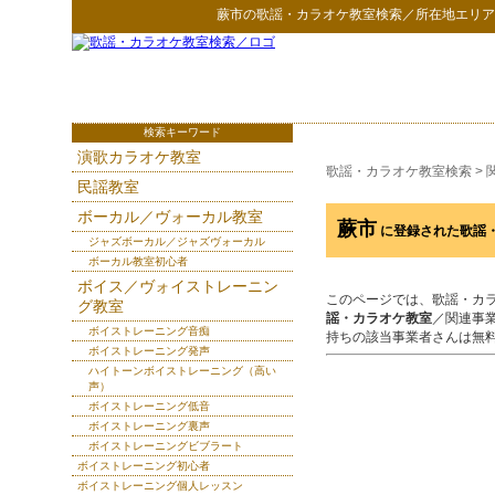
蕨市
の
歌謡・カラオケ教室検索
／所在地エリア
検索キーワード
演歌カラオケ教室
歌謡・カラオケ教室検索
>
民謡教室
ボーカル／ヴォーカル教室
蕨市
に登録された歌謡
ジャズボーカル／ジャズヴォーカル
ボーカル教室初心者
ボイス／ヴォイストレーニン
このページでは、歌謡・カ
グ教室
謡・カラオケ教室
／関連事
ボイストレーニング音痴
持ちの該当事業者さんは無
ボイストレーニング発声
ハイトーンボイストレーニング（高い
声）
ボイストレーニング低音
ボイストレーニング裏声
ボイストレーニングビブラート
ボイストレーニング初心者
ボイストレーニング個人レッスン