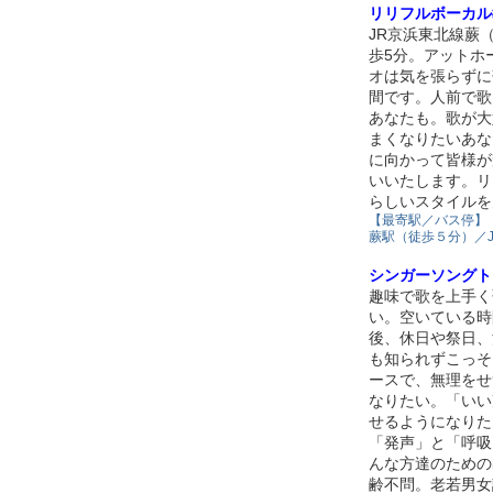
リリフルボーカル
JR京浜東北線蕨
歩5分。アットホ
オは気を張らずに
間です。人前で歌
あなたも。歌が大
まくなりたいあな
に向かって皆様が
いいたします。リ
らしいスタイルを
【最寄駅／バス停】
蕨駅（徒歩５分）／
シンガーソングト
趣味で歌を上手く
い。空いている時
後、休日や祭日、
も知られずこっそ
ースで、無理をせ
なりたい。「いい
せるようになりた
「発声」と「呼吸
んな方達のための
齢不問。老若男女