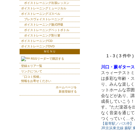
ボイストレーニング出張レッスン
ボイストレーニングミュージカル
ボイストレーニングゴスペル
ブレスヴォイストレーニング
ボイストレーニング腹式呼吸
ボイストレーニングペットボトル
ボイストレーニング割り箸
ボイストレーニングCD
ボイストレーニングDVD
ＭＥＮＵ
1 - 3 ( 3 件中
RSSリーダーで購読する
登録エリア一覧
川口・蕨ギタース
リンクについて
スゥィーテストミ
「口コミ投稿」
は多彩な年齢・ス
情報をお寄せください
り、みんな楽しく
ホームページを
ットホームな雰囲
新規登録する
会などがあり、講
成長していこう！
す。"ただ楽器を
なく音楽を通じて
つくっていく..
【最寄駅／バス停】
JR京浜東北線 蕨駅 