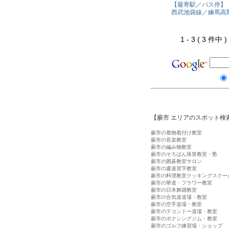
【最寄駅／バス停】
西武池袋線／練馬高
1 - 3 ( 3 件中
【蕨市 エリアのスポット検
蕨市の着物着付け教室
蕨市の音楽教室
蕨市の編み物教室
蕨市のそろばん珠算教室・塾
蕨市の囲碁教室サロン
蕨市の書道習字教室
蕨市の料理教室クッキングスクー
蕨市の華道・フラワー教室
蕨市の日本舞踊教室
蕨市の合気道道場・教室
蕨市の空手道場・教室
蕨市のテコンドー道場・教室
蕨市のボクシングジム・教室
蕨市のゴルフ練習場・ショップ