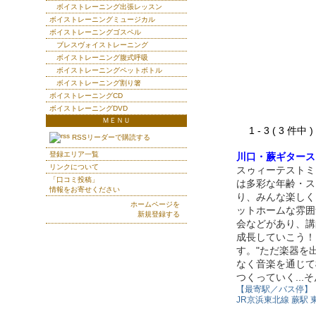
ボイストレーニング出張レッスン
ボイストレーニングミュージカル
ボイストレーニングゴスペル
ブレスヴォイストレーニング
ボイストレーニング腹式呼吸
ボイストレーニングペットボトル
ボイストレーニング割り箸
ボイストレーニングCD
ボイストレーニングDVD
ＭＥＮＵ
1 - 3 ( 3 件中
RSSリーダーで購読する
登録エリア一覧
川口・蕨ギタース
リンクについて
スゥィーテストミ
「口コミ投稿」
は多彩な年齢・ス
情報をお寄せください
り、みんな楽しく
ホームページを
ットホームな雰囲
新規登録する
会などがあり、講
成長していこう！
す。"ただ楽器を
なく音楽を通じて
つくっていく..
【最寄駅／バス停】
JR京浜東北線 蕨駅 