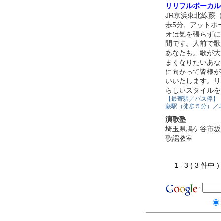
リリフルボーカル
JR京浜東北線蕨
歩5分。アットホ
オは気を張らずに
間です。人前で歌
あなたも。歌が大
まくなりたいあな
に向かって皆様が
いいたします。リ
らしいスタイルを
【最寄駅／バス停】
蕨駅（徒歩５分）／
演歌塾
埼玉県鳩ケ谷市坂
歌謡教室
1 - 3 ( 3 件中