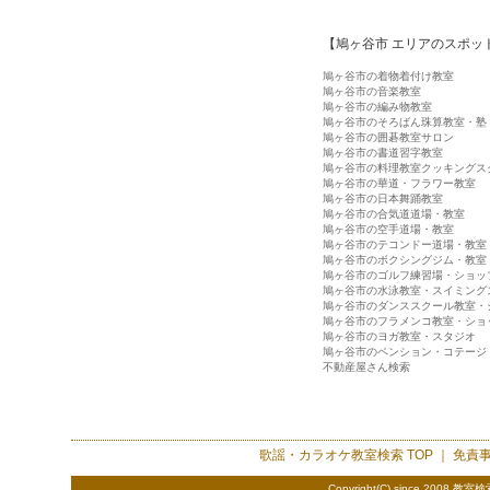
【鳩ヶ谷市 エリアのスポッ
鳩ヶ谷市の着物着付け教室
鳩ヶ谷市の音楽教室
鳩ヶ谷市の編み物教室
鳩ヶ谷市のそろばん珠算教室・塾
鳩ヶ谷市の囲碁教室サロン
鳩ヶ谷市の書道習字教室
鳩ヶ谷市の料理教室クッキングス
鳩ヶ谷市の華道・フラワー教室
鳩ヶ谷市の日本舞踊教室
鳩ヶ谷市の合気道道場・教室
鳩ヶ谷市の空手道場・教室
鳩ヶ谷市のテコンドー道場・教室
鳩ヶ谷市のボクシングジム・教室
鳩ヶ谷市のゴルフ練習場・ショッ
鳩ヶ谷市の水泳教室・スイミング
鳩ヶ谷市のダンススクール教室・
鳩ヶ谷市のフラメンコ教室・ショ
鳩ヶ谷市のヨガ教室・スタジオ
鳩ヶ谷市のペンション・コテージ
不動産屋さん検索
歌謡・カラオケ教室検索
TOP ｜
免責
Copyright(C) since 2008
教室検