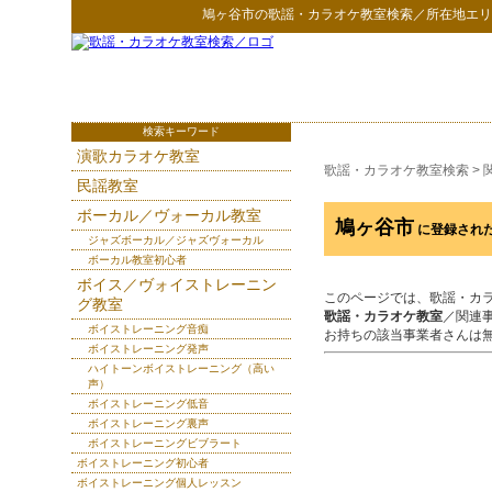
鳩ヶ谷市
の
歌謡・カラオケ教室検索
／所在地エリ
検索キーワード
演歌カラオケ教室
歌謡・カラオケ教室検索
>
民謡教室
ボーカル／ヴォーカル教室
鳩ヶ谷市
に登録され
ジャズボーカル／ジャズヴォーカル
ボーカル教室初心者
ボイス／ヴォイストレーニン
このページでは、歌謡・カ
グ教室
歌謡・カラオケ教室
／関連
ボイストレーニング音痴
お持ちの該当事業者さんは
ボイストレーニング発声
ハイトーンボイストレーニング（高い
声）
ボイストレーニング低音
ボイストレーニング裏声
ボイストレーニングビブラート
ボイストレーニング初心者
ボイストレーニング個人レッスン