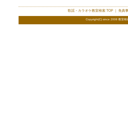
歌謡・カラオケ教室検索
TOP ｜
免責
Copyright(C) since 2008
教室検