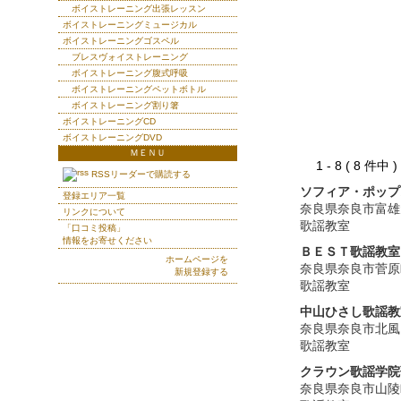
ボイストレーニング出張レッスン
ボイストレーニングミュージカル
ボイストレーニングゴスペル
ブレスヴォイストレーニング
ボイストレーニング腹式呼吸
ボイストレーニングペットボトル
ボイストレーニング割り箸
ボイストレーニングCD
ボイストレーニングDVD
ＭＥＮＵ
1 - 8 ( 8 件中
RSSリーダーで購読する
ソフィア・ポップ
登録エリア一覧
奈良県奈良市富雄
リンクについて
歌謡教室
「口コミ投稿」
情報をお寄せください
ＢＥＳＴ歌謡教室
ホームページを
奈良県奈良市菅原
新規登録する
歌謡教室
中山ひさし歌謡教
奈良県奈良市北風
歌謡教室
クラウン歌謡学院
奈良県奈良市山陵