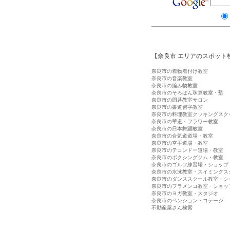
【奈良市 エリアのスポット
奈良市の着物着付け教室
奈良市の音楽教室
奈良市の編み物教室
奈良市のそろばん珠算教室・塾
奈良市の囲碁教室サロン
奈良市の書道習字教室
奈良市の料理教室クッキングスク
奈良市の華道・フラワー教室
奈良市の日本舞踊教室
奈良市の合気道道場・教室
奈良市の空手道場・教室
奈良市のテコンドー道場・教室
奈良市のボクシングジム・教室
奈良市のゴルフ練習場・ショップ
奈良市の水泳教室・スイミングス
奈良市のダンススクール教室・シ
奈良市のフラメンコ教室・ショッ
奈良市のヨガ教室・スタジオ
奈良市のペンション・コテージ
不動産屋さん検索