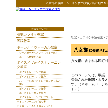
八女郡
の
歌謡・カラオケ教室検索
／所在地エリ
検索キーワード
演歌カラオケ教室
歌謡・カラオケ教室検索
>
民謡教室
ボーカル／ヴォーカル教室
八女郡
に登録され
ジャズボーカル／ジャズヴォーカル
ボーカル教室初心者
八女郡
に含まれる区町村：黒
ボイス／ヴォイストレーニン
グ教室
ボイストレーニング音痴
このページでは、歌謡
ボイストレーニング発声
登録された
歌謡・カラ
ハイトーンボイストレーニング（高い
す。（※ホームページ
声）
す。）
ボイストレーニング低音
ボイストレーニング裏声
ボイストレーニングビブラート
ボイストレーニング初心者
ボイストレーニング個人レッスン