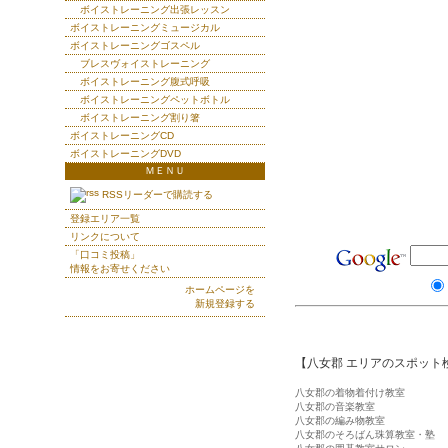
ボイストレーニング出張レッスン
ボイストレーニングミュージカル
ボイストレーニングゴスペル
ブレスヴォイストレーニング
ボイストレーニング腹式呼吸
ボイストレーニングペットボトル
ボイストレーニング割り箸
ボイストレーニングCD
ボイストレーニングDVD
ＭＥＮＵ
RSSリーダーで購読する
登録エリア一覧
リンクについて
「口コミ投稿」
情報をお寄せください
ホームページを
新規登録する
【八女郡 エリアのスポット
八女郡の着物着付け教室
八女郡の音楽教室
八女郡の編み物教室
八女郡のそろばん珠算教室・塾